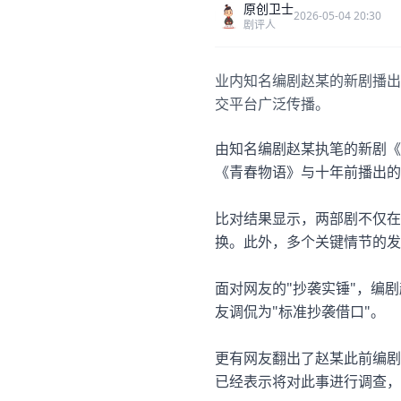
原创卫士
2026-05-04 20:30
剧评人
业内知名编剧赵某的新剧播出
交平台广泛传播。
由知名编剧赵某执笔的新剧《
《青春物语》与十年前播出的
比对结果显示，两部剧不仅在
换。此外，多个关键情节的发
面对网友的"抄袭实锤"，编
友调侃为"标准抄袭借口"。
更有网友翻出了赵某此前编剧
已经表示将对此事进行调查，